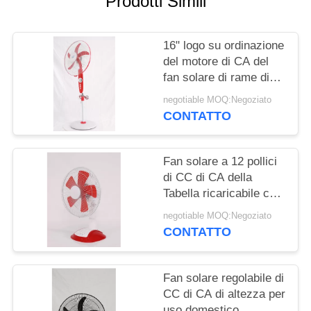
Prodotti Simili
PRIVACY
POLICY
16" logo su ordinazione
del motore di CA del
fan solare di rame di
CC
negotiable MOQ:Negoziato
CONTATTO
Fan solare a 12 pollici
di CC di CA della
Tabella ricaricabile con
la batteria
negotiable MOQ:Negoziato
CONTATTO
Fan solare regolabile di
CC di CA di altezza per
uso domestico