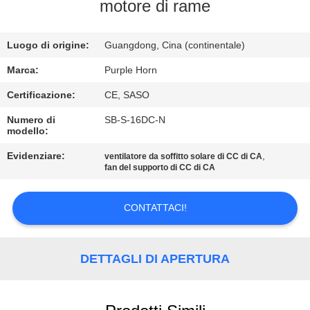
CONTROLLO
motore di rame
DI
Luogo di origine:
Guangdong, Cina (continentale)
QUALITÀ
Marca:
Purple Horn
CONTATTICI
Certificazione:
CE, SASO
Numero di
SB-S-16DC-N
modello:
RICHIEDA
UNA
Evidenziare:
,
ventilatore da soffitto solare di CC di CA
fan del supporto di CC di CA
CITAZIONE
CONTATTACI!
MAPPA
DEL
DETTAGLI DI APERTURA
SITO