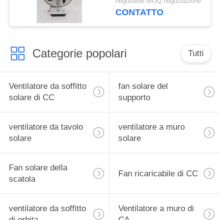
negotiable MOQ:negoziazione
15W±3W
CONTATTO
Categorie popolari
Tutti
Ventilatore da soffitto
fan solare del
solare di CC
supporto
ventilatore da tavolo
ventilatore a muro
solare
solare
Fan solare della
Fan ricaricabile di CC
scatola
ventilatore da soffitto
Ventilatore a muro di
di orbita
CA