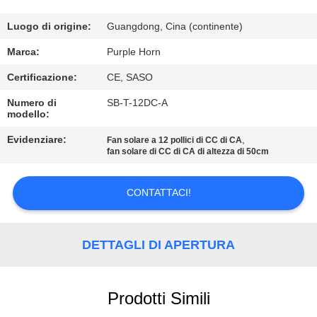
CONTROLLO
DI
Luogo di origine:
Guangdong, Cina (continente)
QUALITÀ
Marca:
Purple Horn
Certificazione:
CE, SASO
CONTATTICI
Numero di
SB-T-12DC-A
modello:
RICHIEDA
Evidenziare:
,
Fan solare a 12 pollici di CC di CA
fan solare di CC di CA di altezza di 50cm
UNA
CITAZIONE
CONTATTACI!
MAPPA
DETTAGLI DI APERTURA
DEL
SITO
Prodotti Simili