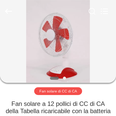
Changsha
Purple
Horn
E-
Commerce
Co.,
Ltd..
All
CASA
Rights
Reserved.
PRODOTTI
CIRCA
NOI
GIRO
DELLA
Fan solare di CC di CA
FABBRICA
Fan solare a 12 pollici di CC di CA
della Tabella ricaricabile con la batteria