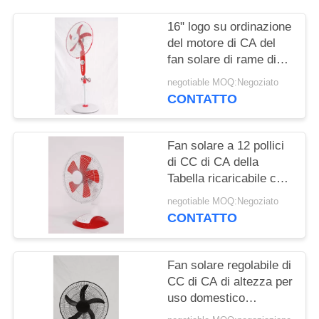
PRIVACY
POLICY
16" logo su ordinazione
del motore di CA del
fan solare di rame di
CC
negotiable MOQ:Negoziato
CONTATTO
Fan solare a 12 pollici
di CC di CA della
Tabella ricaricabile con
la batteria
negotiable MOQ:Negoziato
CONTATTO
Fan solare regolabile di
CC di CA di altezza per
uso domestico
DC12V/AC220V