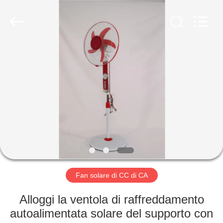
Changsha
Purple
Horn
E-
Commerce
Co.,
Ltd..
All
CASA
Rights
Reserved.
PRODOTTI
CIRCA
NOI
GIRO
DELLA
Fan solare di CC di CA
FABBRICA
Alloggi la ventola di raffreddamento
autoalimentata solare del supporto con