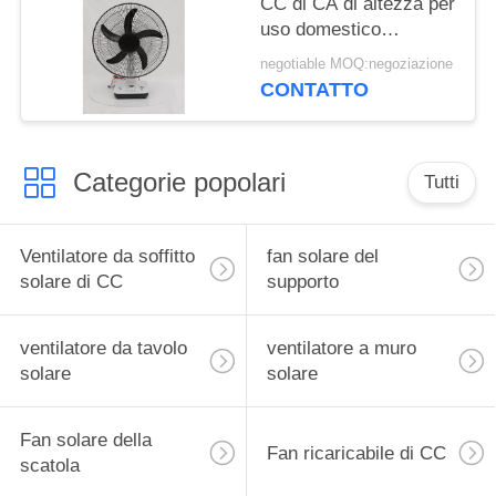
CC di CA di altezza per
uso domestico
DC12V/AC220V
negotiable MOQ:negoziazione
15W±3W
CONTATTO
Categorie popolari
Tutti
Ventilatore da soffitto
fan solare del
solare di CC
supporto
ventilatore da tavolo
ventilatore a muro
solare
solare
Fan solare della
Fan ricaricabile di CC
scatola