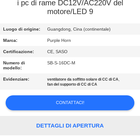
CONTROLLO
i pc di rame DC12V/AC220V del
motore/LED 9
DI
QUALITÀ
Luogo di origine:
Guangdong, Cina (continentale)
CONTATTICI
Marca:
Purple Horn
Certificazione:
CE, SASO
RICHIEDA
Numero di
SB-S-16DC-M
modello:
UNA
Evidenziare:
,
ventilatore da soffitto solare di CC di CA
CITAZIONE
fan del supporto di CC di CA
MAPPA
CONTATTACI!
DEL
SITO
DETTAGLI DI APERTURA