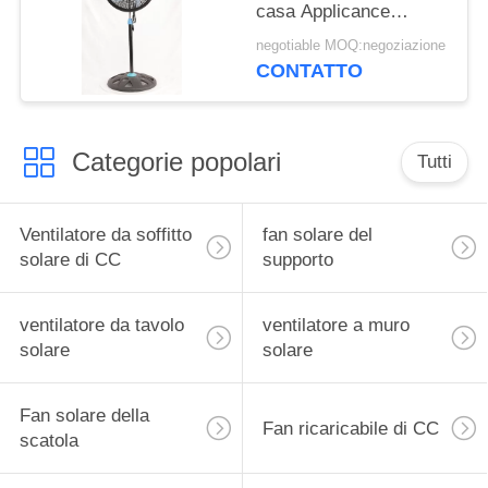
casa Applicance
dell'indicatore del LED
negotiable MOQ:negoziazione
3/5 di lama dei pp
CONTATTO
Categorie popolari
Tutti
Ventilatore da soffitto
fan solare del
solare di CC
supporto
ventilatore da tavolo
ventilatore a muro
solare
solare
Fan solare della
Fan ricaricabile di CC
scatola