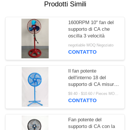
PRIVACY
Prodotti Simili
POLICY
1600RPM 10" fan del
supporto di CA che
oscilla 3 velocità
negotiable MOQ:Negoziato
CONTATTO
Il fan potente
dell'interno 18 del
supporto di CA misura
le 3 regolazioni in
$9.40 - $10.60 / Pieces MOQ:1000 Piece / Pieces
pollici della velocità su
CONTATTO
misura
Fan potente del
supporto di CA con la