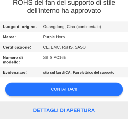
CONTROLLO
ROHS del fan del supporto di stile
dell'interno ha approvato
DI
QUALITÀ
Luogo di origine:
Guangdong, Cina (continentale)
CONTATTICI
Marca:
Purple Horn
Certificazione:
CE, EMC, RoHS, SASO
RICHIEDA
Numero di
SB-S-AC16E
modello:
UNA
Evidenziare:
,
stia sul fan di CA
Fan elettrico del supporto
CITAZIONE
CONTATTACI!
MAPPA
DEL
DETTAGLI DI APERTURA
SITO