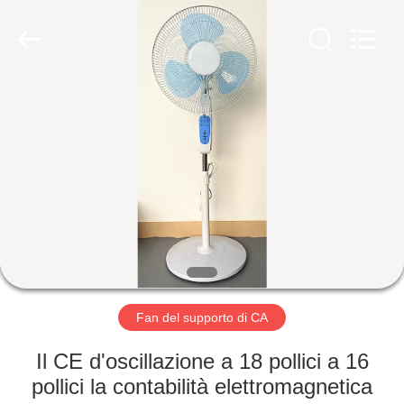
Changsha
Purple
Horn
E-
Commerce
Co.,
Ltd..
All
CASA
Rights
Reserved.
PRODOTTI
CIRCA
NOI
GIRO
DELLA
Fan del supporto di CA
FABBRICA
Il CE d'oscillazione a 18 pollici a 16
pollici la contabilità elettromagnetica