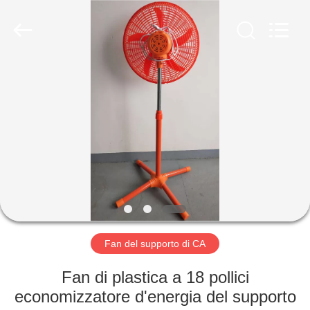
Changsha
Purple
Horn
E-
Commerce
Co.,
Ltd..
All
CASA
Rights
Reserved.
PRODOTTI
CIRCA
NOI
GIRO
DELLA
Fan del supporto di CA
FABBRICA
Fan di plastica a 18 pollici
economizzatore d'energia del supporto