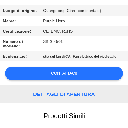
CONTROLLO
DI
Luogo di origine:
Guangdong, Cina (continentale)
QUALITÀ
Marca:
Purple Horn
Certificazione:
CE, EMC, RoHS
CONTATTICI
Numero di
SB-S-4501
modello:
RICHIEDA
Evidenziare:
,
stia sul fan di CA
Fan elettrico del piedistallo
UNA
CONTATTACI!
CITAZIONE
MAPPA
DETTAGLI DI APERTURA
DEL
SITO
Prodotti Simili