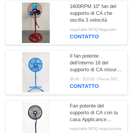
PRIVACY
1600RPM 10" fan del
POLICY
supporto di CA che
oscilla 3 velocità
negotiable MOQ:Negoziato
CONTATTO
Il fan potente
dell'interno 18 del
supporto di CA misura
le 3 regolazioni in
$9.40 - $10.60 / Pieces MOQ:1000 Piece / Pieces
pollici della velocità su
CONTATTO
misura
Fan potente del
supporto di CA con la
casa Applicance
dell'indicatore del LED
negotiable MOQ:negoziazione