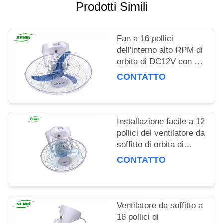
PRIVACY
Prodotti Simili
POLICY
Fan a 16 pollici
dell'interno alto RPM di
orbita di DC12V con un
grado di 360
CONTATTO
oscillazioni
Installazione facile a 12
pollici del ventilatore da
soffitto di orbita di
rendimento elevato per
CONTATTO
la casa e l'ufficio
Ventilatore da soffitto a
16 pollici di