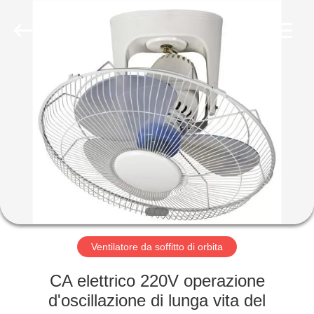
Changsha
Purple
Horn
E-
Commerce
Co.,
Ltd..
All
CASA
Rights
Reserved.
PRODOTTI
CIRCA
NOI
GIRO
DELLA
Ventilatore da soffitto di orbita
FABBRICA
CA elettrico 220V operazione
d'oscillazione di lunga vita del