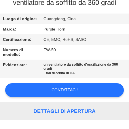
CONTROLLO
ventilatore da soffitto da 360 gradi
DI
Luogo di origine:
Guangdong, Cina
QUALITÀ
Marca:
Purple Horn
CONTATTICI
Certificazione:
CE, EMC, RoHS, SASO
Numero di
FW-50
modello:
RICHIEDA
UNA
Evidenziare:
un ventilatore da soffitto d'oscillazione da 360
gradi
,
fan di orbita di CA
CITAZIONE
CONTATTACI!
MAPPA
DEL
DETTAGLI DI APERTURA
SITO