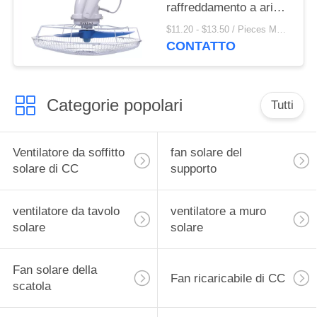
raffreddamento a aria,
regolazione materiale
$11.20 - $13.50 / Pieces MOQ:500 Piece / Pieces
di velocità del
CONTATTO
ventilatore a muro 3 di
orbita dei pp
Categorie popolari
Tutti
Ventilatore da soffitto
fan solare del
solare di CC
supporto
ventilatore da tavolo
ventilatore a muro
solare
solare
Fan solare della
Fan ricaricabile di CC
scatola