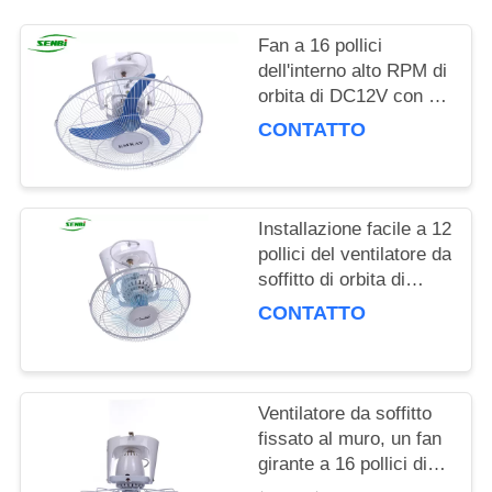
Fan a 16 pollici
dell'interno alto RPM di
orbita di DC12V con un
grado di 360
CONTATTO
oscillazioni
Installazione facile a 12
pollici del ventilatore da
soffitto di orbita di
rendimento elevato per
CONTATTO
la casa e l'ufficio
Ventilatore da soffitto
fissato al muro, un fan
girante a 16 pollici di
orbita di AC220V da