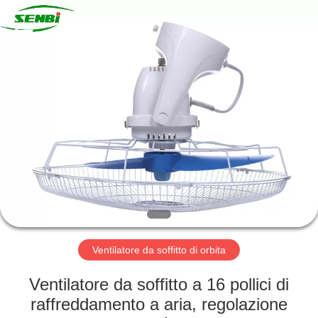
soffitto
solare
di
CC
fornitore.
Copyright
©
2019
CASA
-
2022
solardcfan.com.
All
Rights
PRODOTTI
Reserved.
CIRCA
NOI
GIRO
DELLA
Ventilatore da soffitto di orbita
FABBRICA
Ventilatore da soffitto a 16 pollici di
raffreddamento a aria, regolazione