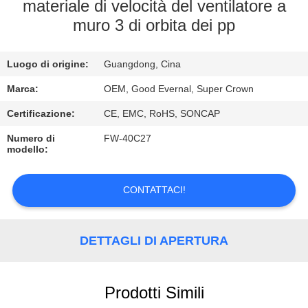
CONTROLLO
materiale di velocità del ventilatore a
muro 3 di orbita dei pp
DI
QUALITÀ
Luogo di origine:
Guangdong, Cina
CONTATTICI
Marca:
OEM, Good Evernal, Super Crown
Certificazione:
CE, EMC, RoHS, SONCAP
RICHIEDA
Numero di
FW-40C27
modello:
UNA
CITAZIONE
CONTATTACI!
DETTAGLI DI APERTURA
Prodotti Simili