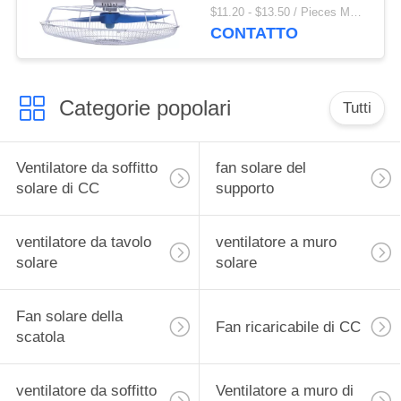
regolazione materiale
$11.20 - $13.50 / Pieces MOQ:500 Piece / Pieces
di velocità del
CONTATTO
ventilatore a muro 3 di
orbita dei pp
Categorie popolari
Tutti
Ventilatore da soffitto
fan solare del
solare di CC
supporto
ventilatore da tavolo
ventilatore a muro
solare
solare
Fan solare della
Fan ricaricabile di CC
scatola
ventilatore da soffitto
Ventilatore a muro di