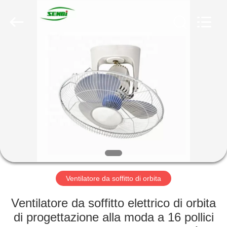
Changsha
Purple
Horn
E-
Commerce
Co.,
Ltd..
All
CASA
Rights
Reserved.
PRODOTTI
CIRCA
NOI
GIRO
DELLA
Ventilatore da soffitto di orbita
FABBRICA
Ventilatore da soffitto elettrico di orbita
di progettazione alla moda a 16 pollici