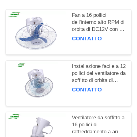
PRIVACY
POLICY
Fan a 16 pollici
dell'interno alto RPM di
orbita di DC12V con un
grado di 360
CONTATTO
oscillazioni
Installazione facile a 12
pollici del ventilatore da
soffitto di orbita di
rendimento elevato per
CONTATTO
la casa e l'ufficio
Ventilatore da soffitto a
16 pollici di
raffreddamento a aria,