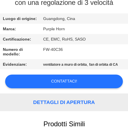
CONTROLLO
con una regolazione di 3 velocità
DI
Luogo di origine:
Guangdong, Cina
QUALITÀ
Marca:
Purple Horn
CONTATTICI
Certificazione:
CE, EMC, RoHS, SASO
Numero di
FW-40C36
modello:
RICHIEDA
UNA
Evidenziare:
,
ventilatore a muro di orbita
fan di orbita di CA
CITAZIONE
CONTATTACI!
MAPPA
DEL
DETTAGLI DI APERTURA
SITO
Prodotti Simili