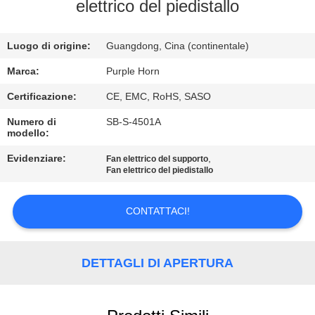
CONTROLLO
elettrico del piedistallo
DI
Luogo di origine:
Guangdong, Cina (continentale)
QUALITÀ
Marca:
Purple Horn
CONTATTICI
Certificazione:
CE, EMC, RoHS, SASO
Numero di
SB-S-4501A
modello:
RICHIEDA
UNA
Evidenziare:
,
Fan elettrico del supporto
Fan elettrico del piedistallo
CITAZIONE
CONTATTACI!
MAPPA
DEL
DETTAGLI DI APERTURA
SITO