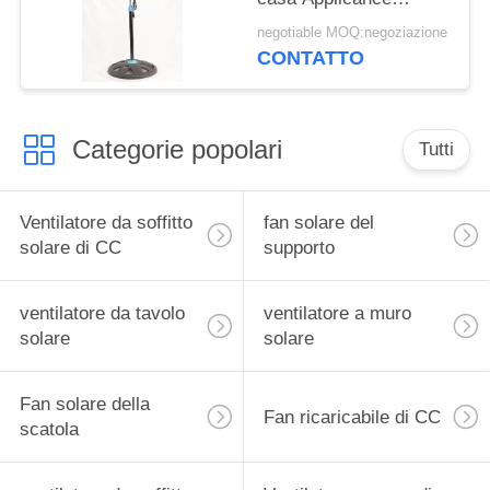
dell'indicatore del LED
negotiable MOQ:negoziazione
3/5 di lama dei pp
CONTATTO
Categorie popolari
Tutti
Ventilatore da soffitto
fan solare del
solare di CC
supporto
ventilatore da tavolo
ventilatore a muro
solare
solare
Fan solare della
Fan ricaricabile di CC
scatola