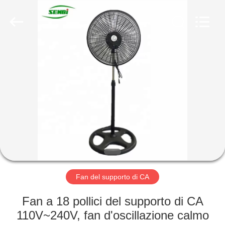
Changsha
Purple
Horn
E-
Commerce
Co.,
Ltd..
All
CASA
Rights
Reserved.
PRODOTTI
CIRCA
NOI
GIRO
DELLA
Fan del supporto di CA
FABBRICA
Fan a 18 pollici del supporto di CA
110V~240V, fan d'oscillazione calmo