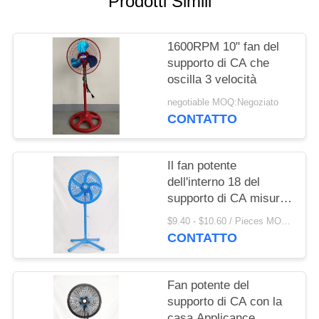
Prodotti Simili
PRIVACY
POLICY
1600RPM 10" fan del
supporto di CA che
oscilla 3 velocità
negotiable MOQ:Negoziato
CONTATTO
Il fan potente
dell'interno 18 del
supporto di CA misura
le 3 regolazioni in
$9.40 - $10.60 / Pieces MOQ:1000 Piece / Pieces
pollici della velocità su
CONTATTO
misura
Fan potente del
supporto di CA con la
casa Applicance