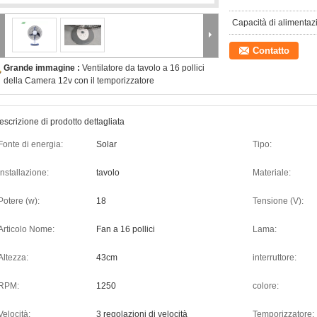
Capacità di alimentaz
Contatto
Grande immagine :
Ventilatore da tavolo a 16 pollici
della Camera 12v con il temporizzatore
escrizione di prodotto dettagliata
Fonte di energia:
Solar
Tipo:
Installazione:
tavolo
Materiale:
Potere (w):
18
Tensione (V):
Articolo Nome:
Fan a 16 pollici
Lama:
Altezza:
43cm
interruttore:
RPM:
1250
colore:
Velocità:
3 regolazioni di velocità
Temporizzatore: