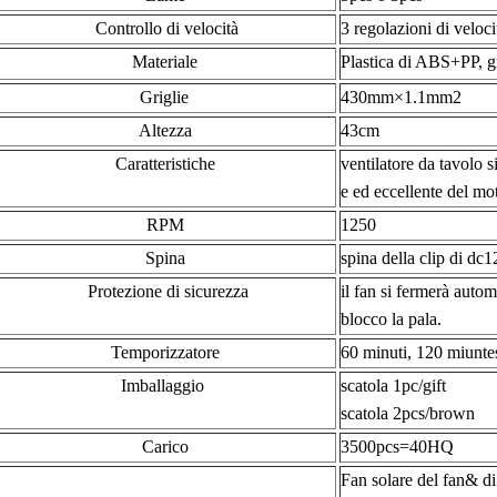
Controllo di velocità
3 regolazioni di veloc
Materiale
Plastica di ABS+PP, gr
Griglie
430mm×1.1mm2
Altezza
43cm
Caratteristiche
ventilatore da tavolo 
e ed eccellente del mo
RPM
1250
Spina
spina della clip di dc1
Protezione di sicurezza
il fan si fermerà aut
blocco la pala.
Temporizzatore
60 minuti, 120 miunte
Imballaggio
scatola 1pc/gift
scatola 2pcs/brown
Carico
3500pcs=40HQ
Fan solare del fan& d