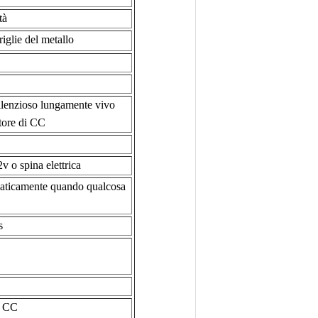
ità
iglie del metallo
silenzioso lungamente vivo
tore di CC
2v o spina elettrica
omaticamente quando qualcosa
s
i CC