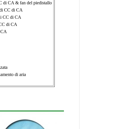
C di CA & fan del piedistallo
o di CC di CA
 di CC di CA
 CC di CA
i CA
zzata
damento di aria