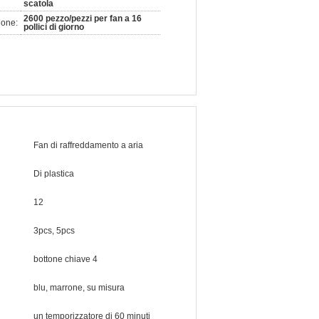
scatola
2600 pezzo/pezzi per fan a 16
ione:
pollici di giorno
Fan di raffreddamento a aria
Di plastica
12
3pcs, 5pcs
bottone chiave 4
blu, marrone, su misura
un temporizzatore di 60 minuti