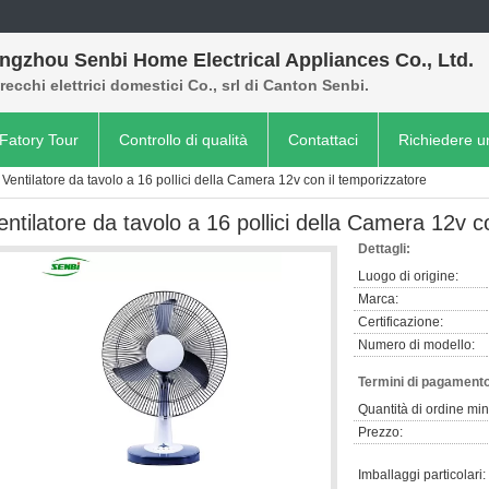
ngzhou Senbi Home Electrical Appliances Co., Ltd.
ecchi elettrici domestici Co., srl di Canton Senbi.
Fatory Tour
Controllo di qualità
Contattaci
Richiedere u
Ventilatore da tavolo a 16 pollici della Camera 12v con il temporizzatore
entilatore da tavolo a 16 pollici della Camera 12v c
Dettagli:
Luogo di origine:
Marca:
Certificazione:
Numero di modello:
Termini di pagamento
Quantità di ordine mi
Prezzo:
Imballaggi particolari: