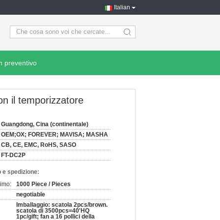
Italian
search
n preventivo
on il temporizzatore
Guangdong, Cina (continentale)
OEM;OX; FOREVER; MAVISA; MASHA
CB, CE, EMC, RoHS, SASO
FT-DC2P
 e spedizione:
nimo:
1000 Piece / Pieces
negotiable
Imballaggio: scatola 2pcs/brown.
scatola di 3500pcs=40'HQ
1pc/gift; fan a 16 pollici della