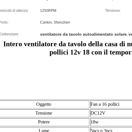
velocità di altezza:
1250RPM
Tensione:
Porto:
Canton, Shenzhen
ventilatore da tavolo autoalimentato solare
v
Evidenziare:
,
Intero ventilatore da tavolo della casa di 
pollici 12v 18 con il tempo
Oggetto
Fan a 16 pollici
Tensione
DC12V
Potere
18w
Lame
5pcs o 3pcs