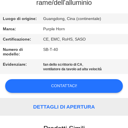
CONTROLLO
rame/dell'alluminio
DI
Luogo di origine:
Guangdong, Cina (continentale)
QUALITÀ
Marca:
Purple Horn
CONTATTICI
Certificazione:
CE, EMC, RoHS, SASO
Numero di
SB-T-40
modello:
RICHIEDA
UNA
Evidenziare:
,
fan dello scrittorio di CA
ventilatore da tavolo ad alta velocità
CITAZIONE
CONTATTACI!
MAPPA
DEL
DETTAGLI DI APERTURA
SITO