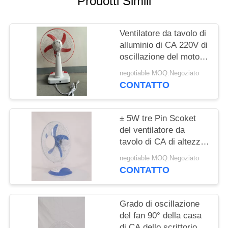
Prodotti Simili
PRIVACY
POLICY
Ventilatore da tavolo di
alluminio di CA 220V di
oscillazione del motore
90°
negotiable MOQ:Negoziato
CONTATTO
± 5W tre Pin Scoket
del ventilatore da
tavolo di CA di altezza
di 50cm 45W
negotiable MOQ:Negoziato
CONTATTO
Grado di oscillazione
del fan 90° della casa
di CA dello scrittorio di