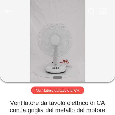
Changsha
Purple
Horn
E-
Commerce
Co.,
Ltd..
All
CASA
Rights
Reserved.
PRODOTTI
CIRCA
NOI
GIRO
DELLA
Ventilatore da tavolo di CA
FABBRICA
Ventilatore da tavolo elettrico di CA
con la griglia del metallo del motore