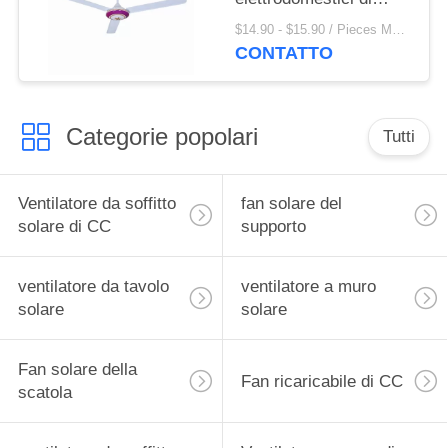
grado di oscillazione di
$14.90 - $15.90 / Pieces MOQ:1000 Piece / Pieces
360 gradi
CONTATTO
Categorie popolari
Tutti
Ventilatore da soffitto
fan solare del
solare di CC
supporto
ventilatore da tavolo
ventilatore a muro
solare
solare
Fan solare della
Fan ricaricabile di CC
scatola