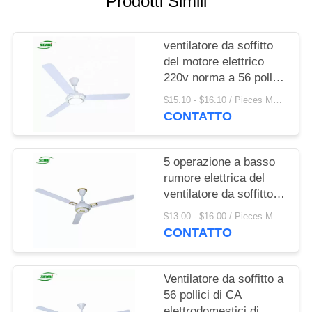
Prodotti Simili
PRIVACY
POLICY
ventilatore da soffitto
del motore elettrico
220v norma a 56 pollici
dell'alto RPM con luce
$15.10 - $16.10 / Pieces MOQ:1000 Piece / Pieces
principale
CONTATTO
5 operazione a basso
rumore elettrica del
ventilatore da soffitto
220V 80W di velocità
$13.00 - $16.00 / Pieces MOQ:900 pezzo/pezzi
per la casa
CONTATTO
Ventilatore da soffitto a
56 pollici di CA
elettrodomestici di