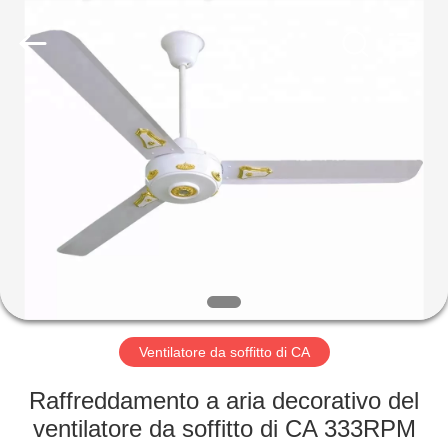
Changsha
Purple
Horn
E-
Commerce
Co.,
Ltd..
All
CASA
Rights
Reserved.
PRODOTTI
CIRCA
NOI
GIRO
DELLA
Ventilatore da soffitto di CA
FABBRICA
Raffreddamento a aria decorativo del
ventilatore da soffitto di CA 333RPM