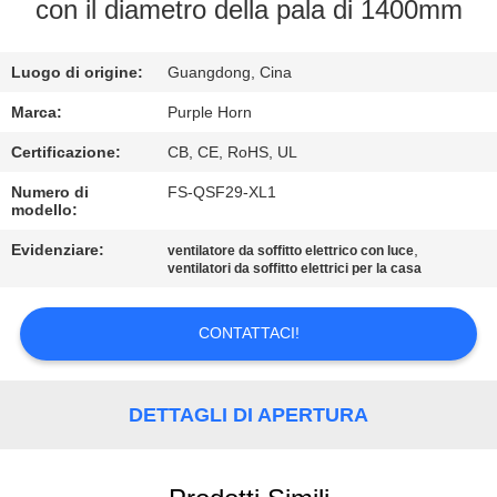
CONTROLLO
con il diametro della pala di 1400mm
DI
Luogo di origine:
Guangdong, Cina
QUALITÀ
Marca:
Purple Horn
CONTATTICI
Certificazione:
CB, CE, RoHS, UL
Numero di
FS-QSF29-XL1
modello:
RICHIEDA
UNA
Evidenziare:
,
ventilatore da soffitto elettrico con luce
ventilatori da soffitto elettrici per la casa
CITAZIONE
CONTATTACI!
MAPPA
DEL
DETTAGLI DI APERTURA
SITO