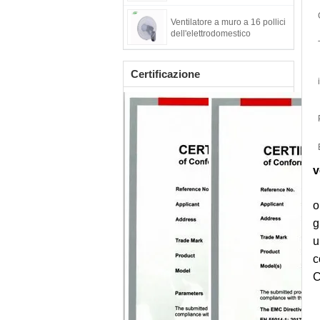
Ventilatore a muro a 16 pollici
dell'elettrodomestico
Certificazione
v
o
g
u
c
C