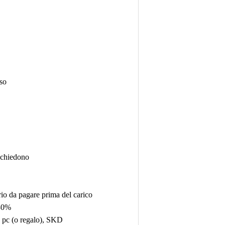
uso
ichiedono
io da pagare prima del carico
 30%
 2 pc (o regalo), SKD