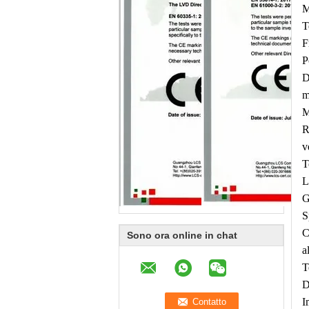
M
T
F
P
D
m
M
R
v
T
L
G
S
C
Sono ora online in chat
a
T
D
I