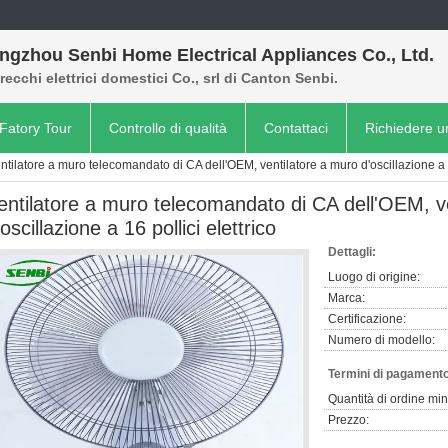
ngzhou Senbi Home Electrical Appliances Co., Ltd.
ecchi elettrici domestici Co., srl di Canton Senbi.
Fatory Tour
Controllo di qualità
Contattaci
Richiedere u
ntilatore a muro telecomandato di CA dell'OEM, ventilatore a muro d'oscillazione a 16
entilatore a muro telecomandato di CA dell'OEM, v
'oscillazione a 16 pollici elettrico
Dettagli:
Luogo di origine:
Marca:
Certificazione:
Numero di modello:
Termini di pagamento
Quantità di ordine mi
Prezzo: