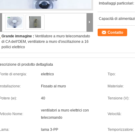
Imballaggi particolari:
Capacità di alimentaz
Contatto
Grande immagine :
Ventilatore a muro telecomandato
di CA dell'OEM, ventilatore a muro d'oscillazione a 16
pollici elettrico
escrizione di prodotto dettagliata
Fonte di energia:
elettrico
Tipo:
Installazione:
Fissato al muro
Materiale:
Potere (w):
40
Tensione (V):
ventilatori a muro elettrici con
Articolo Nome:
Velocità:
telecomando
Lama:
lama 3-PP
Temporizzatore: