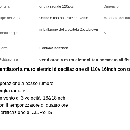
Griglia:
griglia radiale 120pcs
Dimensioni:
Tipo del vento:
sonno e tipo naturale del vento
Materiale del fan
imballaggio della scatola 2pcs/brown
imballaggio:
Stile:
Porto:
Canton/Shenzhen
ventilatori a muro elettrici
fan commerciali fis
Evidenziare:
,
entilatori a muro elettrici d'oscillazione di 110v 16inch co
perazione a basso rumore
riglia radiale
n vento di 3 velocità, 16&18inch
on il temporizzatore di quattro ore
ertificazione di CE/RoHS