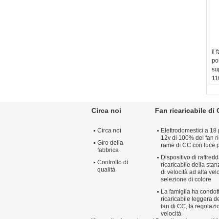
il 
po
su
11
co
Fo
ele
Circa noi
Fan ricaricabile di
Ti
ra
Circa noi
Elettrodomestici a 18 
In
12v di 100% del fan ri
mu
Giro della
rame di CC con luce p
Ma
fabbrica
Dispositivo di raffre
Controllo di
ricaricabile della sta
qualità
di velocità ad alta vel
selezione di colore
La famiglia ha condott
ricaricabile leggera de
fan di CC, la regolazi
velocità