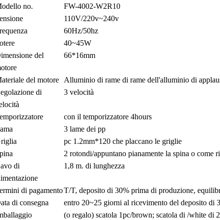
odello no.
FW-4002-W2R10
ensione
110V/220v~240v
requenza
60Hz/50hz
otere
40~45W
imensione del
66*16mm
otore
ateriale del motore
Alluminio di rame di rame dell'alluminio di appla
egolazione di
3 velocità
elocità
emporizzatore
con il temporizzatore 4hours
ama
3 lame dei pp
riglia
pc 1.2mm*120 che placcano le griglie
pina
2 rotondi/appuntano pianamente la spina o come r
avo di
1,8 m. di lunghezza
limentazione
ermini di pagamento
T/T, deposito di 30% prima di produzione, equilibr
ata di consegna
entro 20~25 giorni al ricevimento del deposito di
mballaggio
(o regalo) scatola 1pc/brown; scatola di /white di