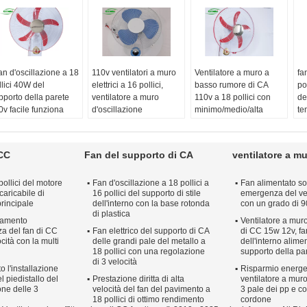
fan d'oscillazione a 18
110v ventilatori a muro
Ventilatore a muro a
fa
llici 40W del
elettrici a 16 pollici,
basso rumore di CA
po
pporto della parete
ventilatore a muro
110v a 18 pollici con
de
0v facile funziona
d'oscillazione
minimo/medio/alta
te
n telecomando
telecomandato
velocità regolabile
e 
nte di energia:
Fonte di energia:
Fonte di energia:
Fo
ttrico
elettrico
elettrico
ele
 CC
Fan del supporto di CA
ventilatore a mu
po:
Fan di
Tipo:
Fan di
Tipo:
Fan di
Ti
ffreddamento a aria
raffreddamento a aria
raffreddamento a aria
ra
pollici del motore
Fan d'oscillazione a 18 pollici a
Fan alimentato so
stallazione:
Fissato al
Installazione:
Fissato al
Installazione:
Fissato al
In
caricabile di
16 pollici del supporto di stile
emergenza del ve
ro
muro
muro
mu
rincipale
dell'interno con la base rotonda
con un grado di 90
teriale:
Di plastica
Materiale:
Di plastica
Materiale:
Di plastica
Ma
di plastica
ddamento
Ventilatore a muro
nza del fan di CC
Fan elettrico del supporto di CA
di CC 15w 12v, fan
ocità con la multi
delle grandi pale del metallo a
dell'interno alime
18 pollici con una regolazione
supporto della pa
di 3 velocità
o l'installazione
Risparmio energet
l piedistallo del
Prestazione diritta di alta
ventilatore a muro
one delle 3
velocità del fan del pavimento a
3 pale dei pp e c
18 pollici di ottimo rendimento
cordone