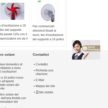
n d'oscillazione a 18
Fan commerciali
llici del supporto
silenziosi fissati al
lla parete 110v con il
muro, fan d'oscillazione
mporizzatore ore da 4
del supporto a 16 pollici
del telecomando
della parete di
nte di energia:
raffreddamento a aria
ttrico
Fonte di energia:
ro solare
Contattici
po:
Fan di
elettrico
ffreddamento a aria
Tipo:
Fan di
lare domestico di
Contattici
stallazione:
Fissato al
raffreddamento a aria
ntilatore a muro
ro
Installazione:
Fissato al
Richieda una
 oscillazioni
teriale:
Di plastica
muro
citazione
 a 16 pollici rosso
Materiale:
Di plastica
E-Mail
 all'aperto
ntato solare del
Mappa del sito
rete
Sito mobile
ico solare del
 dell'aria fredda con
ommutatori del