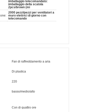
imballaggio telecomandato:
imballaggio della scatola
2pcs/brown (mi
2000 pezzi/pezzi per ventilatori a
ione:
muro elettrici di giorno con
telecomando
Fan di raffreddamento a aria
Di plastica
220
basso/medio/alto
Con di quattro ore