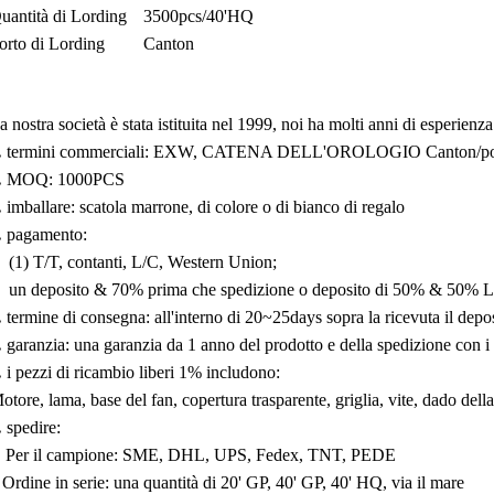
uantità di Lording
3500pcs/40'HQ
orto di Lording
Canton
a nostra società è stata istituita nel 1999, noi ha molti anni di esperienza
.
termini commerciali: EXW, CATENA DELL'OROLOGIO Canton/port
.
MOQ: 1000PCS
.
imballare: scatola marrone, di colore o di bianco di regalo
.
pagamento:
(1) T/T, contanti, L/C, Western Union;
un deposito & 70% prima che spedizione o deposito di 50% & 50% L/
.
termine di consegna: all'interno di 20~25days sopra la ricevuta il dep
.
garanzia: una garanzia da 1 anno del prodotto e della spedizione con i 
.
i pezzi di ricambio liberi 1% includono:
otore, lama, base del fan, copertura trasparente, griglia, vite, dado della
.
spedire:
Per il campione: SME, DHL, UPS, Fedex, TNT, PEDE
Ordine in serie: una quantità di 20' GP, 40' GP, 40' HQ, via il mare