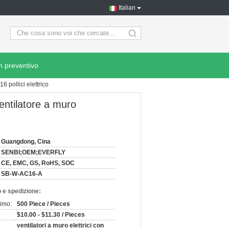
Italian
search
n preventivo
 pollici elettrico
entilatore a muro
Guangdong, Cina
SENBI;OEM;EVERFLY
CE, EMC, GS, RoHS, SOC
SB-W-AC16-A
 e spedizione:
nimo:
500 Piece / Pieces
$10.00 - $11.30 / Pieces
ventilatori a muro elettrici con