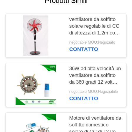
Prodotti Simili
PRIVACY
POLICY
ventilatore da soffitto
solare regolabile di CC
di altezza di 1.2m con
il motore di rame
negotiable MOQ:Negoziato
CONTATTO
36W ad alta velocità un
ventilatore da soffitto
da 360 gradi 12 volt
con il motore elettrico
negotiable MOQ:Negoziabile
senza spazzola
CONTATTO
Motore di ventilatore da
soffitto domestico
solare di CC di 12 volt