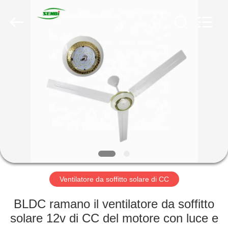
Changsha
Purple
Horn
E-
Commerce
Co.,
Ltd..
All
CASA
Rights
Reserved.
PRODOTTI
CIRCA
NOI
GIRO
DELLA
Ventilatore da soffitto solare di CC
FABBRICA
BLDC ramano il ventilatore da soffitto
solare 12v di CC del motore con luce e