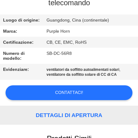
CONTROLLO
telecomando
DI
Luogo di origine:
Guangdong, Cina (continentale)
QUALITÀ
Marca:
Purple Horn
CONTATTICI
Certificazione:
CB, CE, EMC, RoHS
Numero di
SB-DC-56R8
modello:
RICHIEDA
UNA
Evidenziare:
,
ventilatori da soffitto autoalimentati solari
ventilatore da soffitto solare di CC di CA
CITAZIONE
CONTATTACI!
MAPPA
DEL
DETTAGLI DI APERTURA
SITO