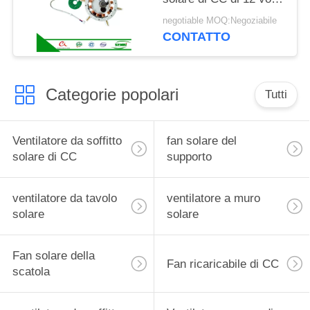
con Ce telecomandato
negotiable MOQ:Negoziabile
approvato
CONTATTO
Categorie popolari
Tutti
Ventilatore da soffitto
fan solare del
solare di CC
supporto
ventilatore da tavolo
ventilatore a muro
solare
solare
Fan solare della
Fan ricaricabile di CC
scatola